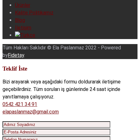
Ürünler
Kalite Politikamız
Blog
İletişim
Tüm Hakları Saklıdır © Ela Paslanmaz 2022 - Powered
by
Fidetay
.
Teklif İste
Bizi arayarak veya aşağıdaki formu doldurarak iletişime
geçebilirdiniz. Tüm soruları iş günlerinde 24 saat içinde
yanıtlamaya çalışıyoruz.
0542 421 34 91
elapaslanmaz@gmail.com