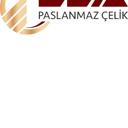
ELA-AKS 1102 ÇİFTLİ 90 CAM TUTUCU (ÇİFT
ALLEN SIKIŞTIRMALI)