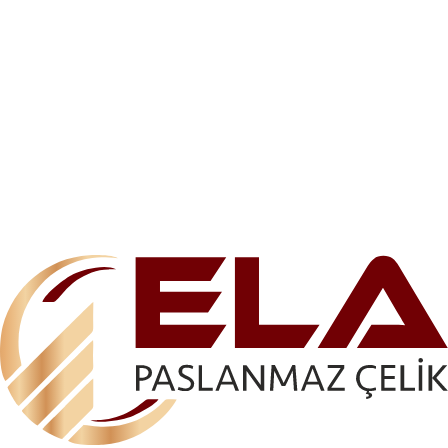
ELA-AKS 1186 LAMA TİPİ HAZIR DİKME